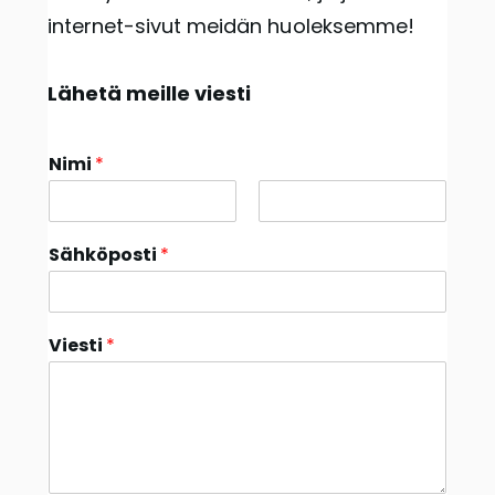
internet-sivut meidän huoleksemme!
Lähetä meille viesti
Nimi
*
F
L
i
a
Sähköposti
*
r
s
s
t
t
Viesti
*