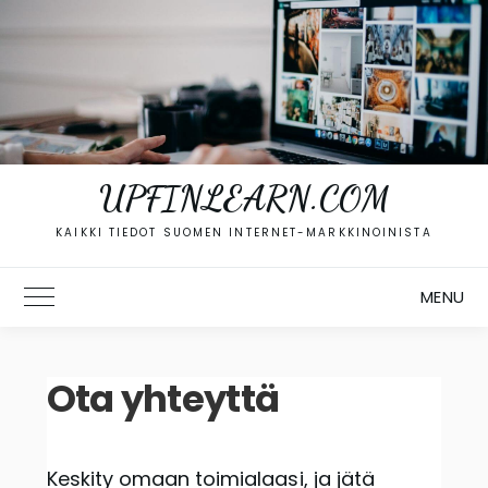
Skip
to
content
UPFINLEARN.COM
KAIKKI TIEDOT SUOMEN INTERNET-MARKKINOINISTA
MENU
Toggle Main Menu
Ota yhteyttä
Keskity omaan toimialaasi, ja jätä